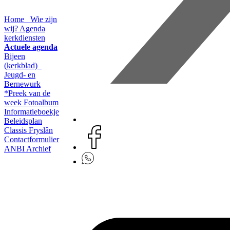
Home
Wie zijn
wij?
Agenda
kerkdiensten
Actuele agenda
Bijeen
(kerkblad)
Jeugd- en
Bernewurk
*Preek van de
week
Fotoalbum
Informatieboekje
Beleidsplan
Classis Fryslân
Contactformulier
ANBI
Archief