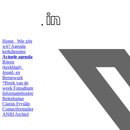
Home
Wie zijn
wij?
Agenda
kerkdiensten
Actuele agenda
Bijeen
(kerkblad)
Jeugd- en
Bernewurk
*Preek van de
week
Fotoalbum
Informatieboekje
Beleidsplan
Classis Fryslân
Contactformulier
ANBI
Archief