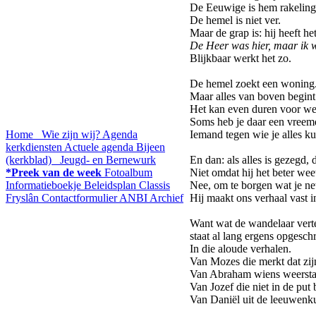
De Eeuwige is hem rakelings
De hemel is niet ver.
Maar de grap is: hij heeft het
De Heer was hier, maar ik wi
Blijkbaar werkt het zo.
De hemel zoekt een woning
Maar alles van boven begint
Het kan even duren voor we 
Soms heb je daar een vreem
Home
Wie zijn wij?
Agenda
Iemand tegen wie je alles k
kerkdiensten
Actuele agenda
Bijeen
(kerkblad)
Jeugd- en Bernewurk
En dan: als alles is gezegd,
*Preek van de week
Fotoalbum
Niet omdat hij het beter wee
Informatieboekje
Beleidsplan
Classis
Nee, om te borgen wat je net
Fryslân
Contactformulier
ANBI
Archief
Hij maakt ons verhaal vast in
Want wat de wandelaar verte
staat al lang ergens opgesch
In die aloude verhalen.
Van Mozes die merkt dat zij
Van Abraham wiens weerstan
Van Jozef die niet in de put bl
Van Daniël uit de leeuwenkui