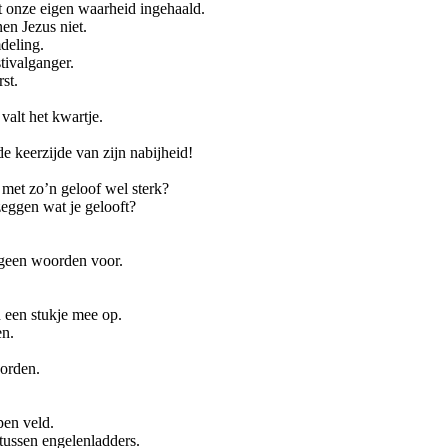
onze eigen waarheid ingehaald.
n Jezus niet.
deling.
tivalganger.
st.
valt het kwartje.
de keerzijde van zijn nabijheid!
e met zo’n geloof wel sterk?
zeggen wat je gelooft?
 geen woorden voor.
een stukje mee op.
en.
orden.
pen veld.
tussen engelenladders.