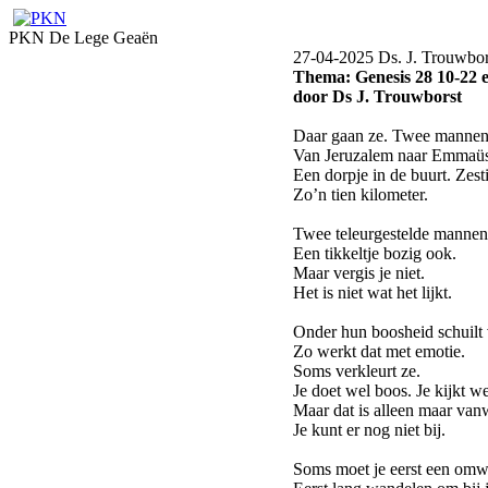
PKN De Lege Geaën
27-04-2025 Ds. J. Trouwbor
Thema: Genesis 28 10-22 
door Ds J. Trouwborst
Daar gaan ze. Twee mannen
Van Jeruzalem naar Emmaüs
Een dorpje in de buurt. Zesti
Zo’n tien kilometer.
Twee teleurgestelde mannen
Een tikkeltje bozig ook.
Maar vergis je niet.
Het is niet wat het lijkt.
Onder hun boosheid schuilt v
Zo werkt dat met emotie.
Soms verkleurt ze.
Je doet wel boos. Je kijkt we
Maar dat is alleen maar vanw
Je kunt er nog niet bij.
Soms moet je eerst een omw