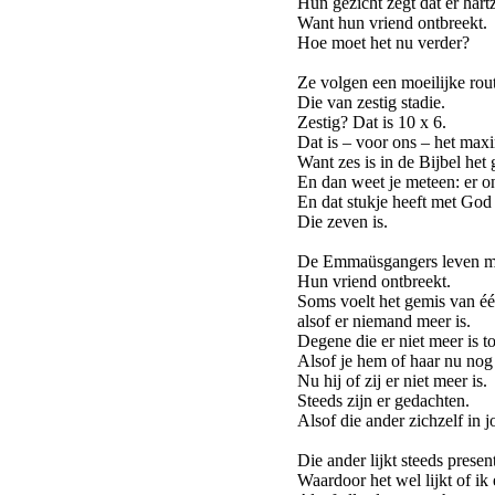
Hun gezicht zegt dat er hartz
Want hun vriend ontbreekt.
Hoe moet het nu verder?
Ze volgen een moeilijke rou
Die van zestig stadie.
Zestig? Dat is 10 x 6.
Dat is – voor ons – het max
Want zes is in de Bijbel het
En dan weet je meteen: er on
En dat stukje heeft met God
Die zeven is.
De Emmaüsgangers leven m
Hun vriend ontbreekt.
Soms voelt het gemis van é
alsof er niemand meer is.
Degene die er niet meer is to
Alsof je hem of haar nu nog 
Nu hij of zij er niet meer is.
Steeds zijn er gedachten.
Alsof die ander zichzelf in j
Die ander lijkt steeds present
Waardoor het wel lijkt of ik 