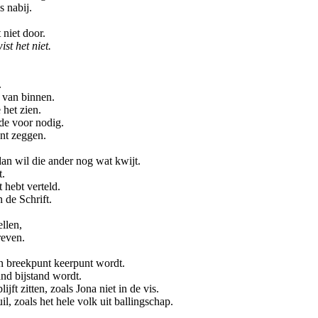
 nabij.
 niet door.
st het niet.
.
 van binnen.
het zien.
de voor nodig.
unt zeggen.
 dan wil die ander nog wat kwijt.
t.
 hebt verteld.
 de Schrift.
llen,
reven.
n breekpunt keerpunt wordt.
d bijstand wordt.
ijft zitten, zoals Jona niet in de vis.
l, zoals het hele volk uit ballingschap.