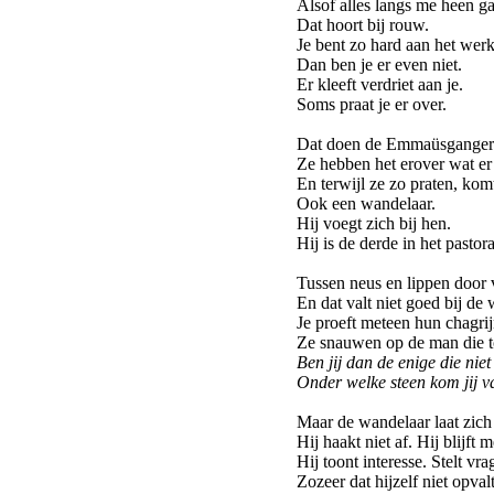
Alsof alles langs me heen ga
Dat hoort bij rouw.
Je bent zo hard aan het werk
Dan ben je er even niet.
Er kleeft verdriet aan je.
Soms praat je er over.
Dat doen de Emmaüsganger
Ze hebben het erover wat er
En terwijl ze zo praten, kom
Ook een wandelaar.
Hij voegt zich bij hen.
Hij is de derde in het pastor
Tussen neus en lippen door v
En dat valt niet goed bij de
Je proeft meteen hun chagrij
Ze snauwen op de man die t
Ben jij dan de enige die nie
Onder welke steen kom jij 
Maar de wandelaar laat zich n
Hij haakt niet af. Hij blijft
Hij toont interesse. Stelt vra
Zozeer dat hijzelf niet opvalt