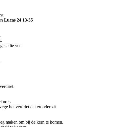
st
en Lucas 24 13-35
.
.
g stadie ver.
.
erdriet.
l nors.
ege het verdriet dat eronder zit.
eg maken om bij de kern te komen.