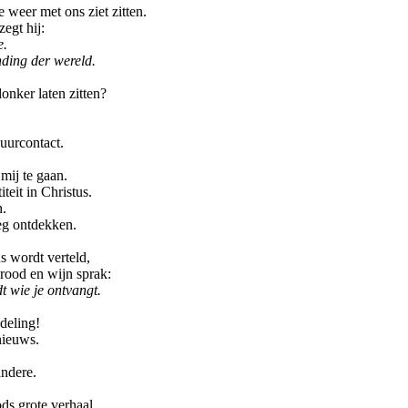
 weer met ons ziet zitten.
zegt hij:
e.
nding der wereld.
onker laten zitten?
uurcontact.
mij te gaan.
teit in Christus.
n.
eg ontdekken.
 wordt verteld,
brood en wijn sprak:
t wie je ontvangt.
deling!
nieuws.
andere.
s grote verhaal.