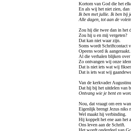
Kortom van God die het elke
En als wij het niet zien, dan 
Ik ben met jullie. Ik ben bij j
Alle dagen, tot aan de volei
Zou hij die twee dan in het d
Zou hij u en mij vergeten?
Dat kan niet waar zijn.
Soms wordt Schriftcontact v
Opeens word ik aangeraakt.
Al die verhalen blijken over 
Zo ontvangen wij onze identi
Dat is niet iets wat wij fikse
Dat is iets wat wij gaandew
Van de kerkvader Augustinus
Dat hij bij het uitdelen van 
Ontvang wie je bent en word
Nou, dat vraagt om een wan
Eigenlijk brengt Jezus niks 
Wel maakt hij verbinding.
Hij koppelt het ene aan het 
Ons leven aan de Schrift.
Het wordt onderdeel van God