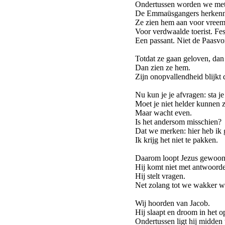
Ondertussen worden we met 
De Emmaüsgangers herkenne
Ze zien hem aan voor vreem
Voor verdwaalde toerist. Fes
Een passant. Niet de Paasvor
Totdat ze gaan geloven, dan 
Dan zien ze hem.
Zijn onopvallendheid blijkt 
Nu kun je je afvragen: sta j
Moet je niet helder kunnen 
Maar wacht even.
Is het andersom misschien?
Dat we merken: hier heb ik
Ik krijg het niet te pakken.
Daarom loopt Jezus gewoon 
Hij komt niet met antwoord
Hij stelt vragen.
Net zolang tot we wakker w
Wij hoorden van Jacob.
Hij slaapt en droom in het o
Ondertussen ligt hij midden 