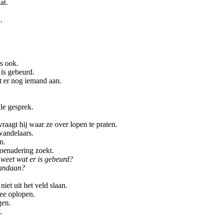
at.
.
s ook.
 is gebeurd.
t er nog iemand aan.
ale gesprek.
raagt hij waar ze over lopen te praten.
 wandelaars.
n.
oenadering zoekt.
t weet wat er is gebeurd?
vandaan?
iet uit het veld slaan.
 mee oplopen.
gen.
.