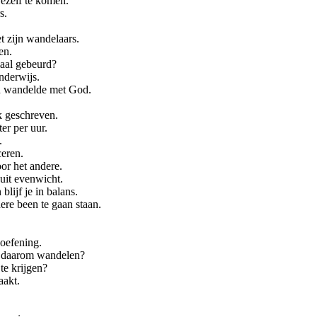
jezelf te komen.
s.
t zijn wandelaars.
en.
maal gebeurd?
nderwijs.
h wandelde met God.
k geschreven.
er per uur.
.
ceren.
oor het andere.
 uit evenwicht.
lijf je in balans.
ere been te gaan staan.
soefening.
 daarom wandelen?
te krijgen?
aakt.