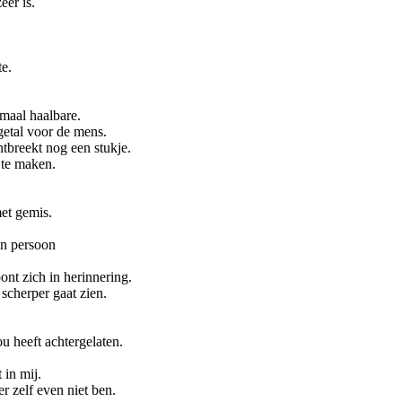
eer is.
te.
imaal haalbare.
 getal voor de mens.
tbreekt nog een stukje.
 te maken.
et gemis.
én persoon
ont zich in herinnering.
scherper gaat zien.
ou heeft achtergelaten.
 in mij.
er zelf even niet ben.