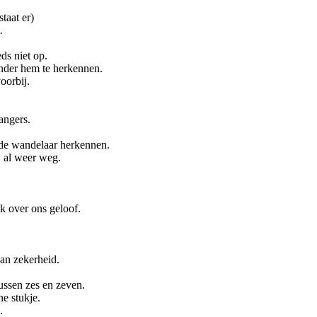
staat er)
.
ds niet op.
nder hem te herkennen.
oorbij.
angers.
 de wandelaar herkennen.
ij al weer weg.
jk over ons geloof.
dan zekerheid.
ussen zes en zeven.
e stukje.
.