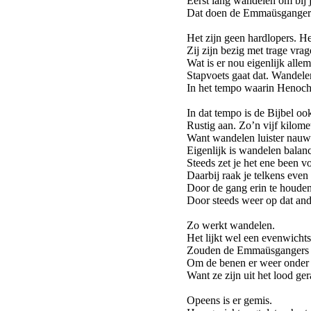
Eerst lang wandelen om bij 
Dat doen de Emmaüsganger
Het zijn geen hardlopers. He
Zij zijn bezig met trage vrag
Wat is er nou eigenlijk alle
Stapvoets gaat dat. Wandele
In het tempo waarin Henoc
In dat tempo is de Bijbel oo
Rustig aan. Zo’n vijf kilomet
Want wandelen luister nauw
Eigenlijk is wandelen balan
Steeds zet je het ene been v
Daarbij raak je telkens even
Door de gang erin te houden b
Door steeds weer op dat and
Zo werkt wandelen.
Het lijkt wel een evenwicht
Zouden de Emmaüsgangers
Om de benen er weer onder 
Want ze zijn uit het lood ger
Opeens is er gemis.