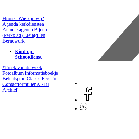
Home
Wie zijn wij?
Agenda kerkdiensten
Actuele agenda
Bijeen
(kerkblad)
Jeugd- en
Bernewurk
Kind-op-
Schootdienst
*Preek van de week
Fotoalbum
Informatieboekje
Beleidsplan
Classis Fryslân
Contactformulier
ANBI
Archief