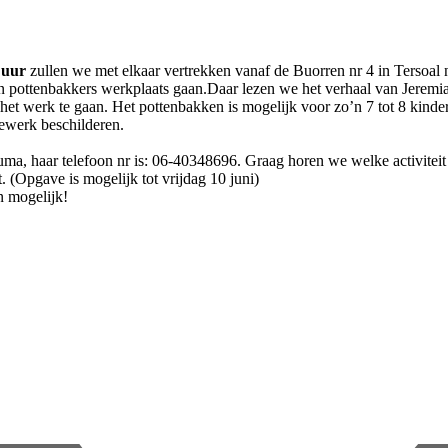
 uur
zullen we met elkaar vertrekken vanaf de Buorren nr 4 in Tersoal
en pottenbakkers werkplaats gaan.Daar lezen we het verhaal van Jeremia 
 het werk te gaan. Het pottenbakken is mogelijk voor zo’n 7 tot 8 kind
ewerk beschilderen.
ma, haar telefoon nr is: 06-40348696. Graag horen we welke activiteit j
t. (Opgave is mogelijk tot vrijdag 10 juni)
n mogelijk!