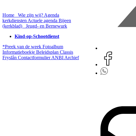
Home
Wie zijn wij?
Agenda
kerkdiensten
Actuele agenda
Bijeen
(kerkblad)
Jeugd- en Bernewurk
Kind-op-Schootdienst
*Preek van de week
Fotoalbum
Informatieboekje
Beleidsplan
Classis
Fryslân
Contactformulier
ANBI
Archief