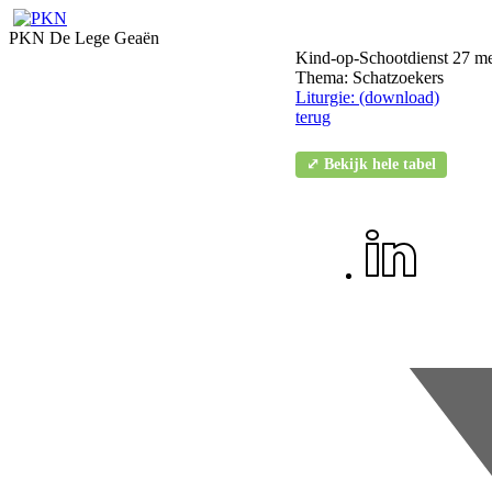
PKN De Lege Geaën
Kind-op-Schootdienst 27 m
Thema: Schatzoekers
Liturgie: (download)
terug
⤢ Bekijk hele tabel