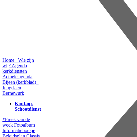
Home
Wie zijn
wij?
Agenda
kerkdiensten
Actuele agenda
Bijeen (kerkblad)
Jeugd- en
Bernewurk
Kind-op-
Schootdienst
*Preek van de
week
Fotoalbum
Informatieboekje
Beleidsplan
Classis