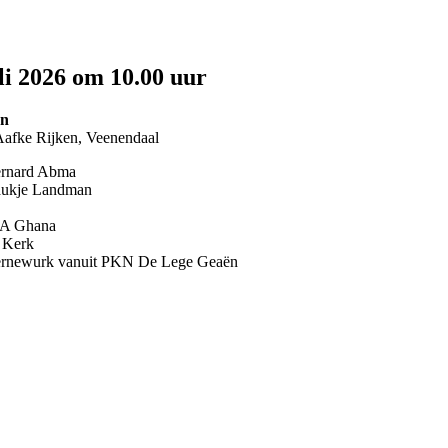
li 2026 om 10.00 uur
en
Aafke Rijken, Veenendaal
rnard Abma
ukje Landman
A Ghana
 Kerk
rnewurk vanuit PKN De Lege Geaën