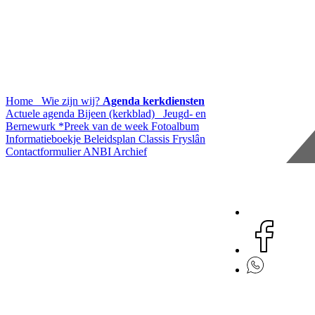
Home
Wie zijn wij?
Agenda kerkdiensten
Actuele agenda
Bijeen (kerkblad)
Jeugd- en
Bernewurk
*Preek van de week
Fotoalbum
Informatieboekje
Beleidsplan
Classis Fryslân
Contactformulier
ANBI
Archief