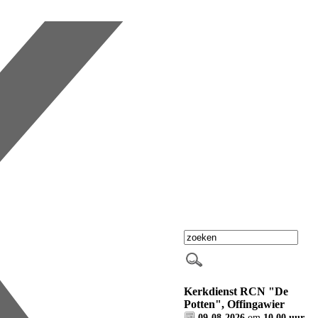
Kerkdienst RCN "De
Potten", Offingawier
09-08-2026
om
10.00 uur