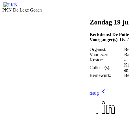
PKN De Lege Geaën
Zondag 19 ju
Kerkdienst De Pott
Voorganger(s)
: Ds. 
Organist:
Be
Voorlezer:
Ba
Koster:
-
Ki
Collecte(s):
en
Bernewurk:
Be
terug