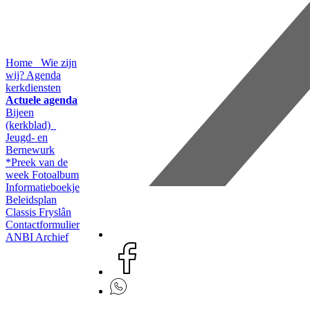
Home
Wie zijn
wij?
Agenda
kerkdiensten
Actuele agenda
Bijeen
(kerkblad)
Jeugd- en
Bernewurk
*Preek van de
week
Fotoalbum
Informatieboekje
Beleidsplan
Classis Fryslân
Contactformulier
ANBI
Archief