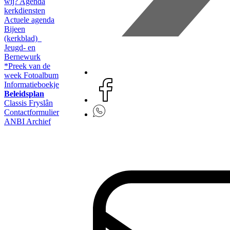
wij?
Agenda
kerkdiensten
Actuele agenda
Bijeen
(kerkblad)
Jeugd- en
Bernewurk
*Preek van de
week
Fotoalbum
Informatieboekje
Beleidsplan
Classis Fryslân
Contactformulier
ANBI
Archief