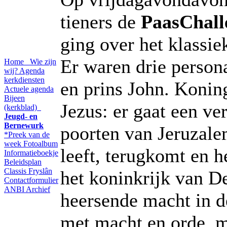
tieners de
PaasChall
ging over het klassi
Er waren drie perso
Home
Wie zijn
wij?
Agenda
kerkdiensten
en prins John. Konin
Actuele agenda
Bijeen
Jezus: er gaat een ve
(kerkblad)
Jeugd- en
Bernewurk
poorten van Jeruzale
*Preek van de
week
Fotoalbum
leeft, terugkomt en he
Informatieboekje
Beleidsplan
Classis Fryslân
het koninkrijk van De
Contactformulier
ANBI
Archief
heersende macht in d
met macht en orde, m