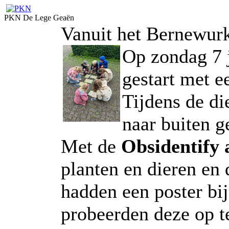
PKN De Lege Geaën
Vanuit het Bernewurk
Op zondag 7 
gestart met e
Tijdens de di
naar buiten g
Met de
Obsidentify 
planten en dieren en 
hadden een poster bij
probeerden deze op t