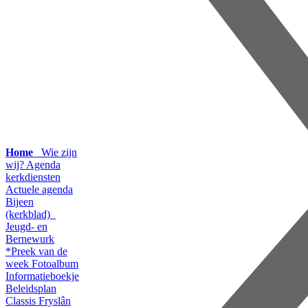
Home
Wie zijn
wij?
Agenda
kerkdiensten
Actuele agenda
Bijeen
(kerkblad)
Jeugd- en
Bernewurk
*Preek van de
week
Fotoalbum
Informatieboekje
Beleidsplan
Classis Fryslân