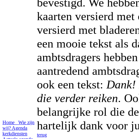
bevestigd. We hebben
kaarten versierd me
versierd met bladere
een mooie tekst als d
ambtsdragers hebben 
aantredend ambtsdrag
ook een tekst:
Dank! 
die verder reiken
. Oo
belangrijke rol die d
hartelijk dank voor ju
Home
Wie zijn
wij?
Agenda
kerkdiensten
terug