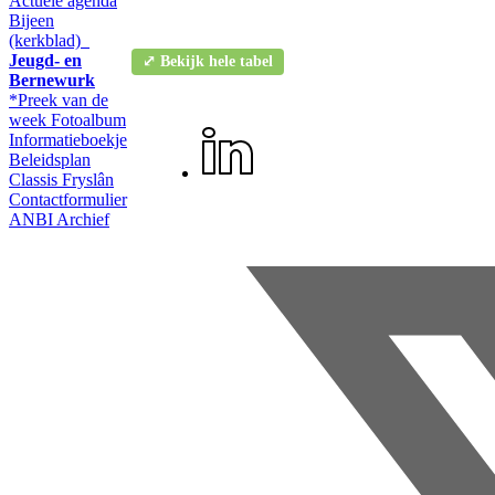
Actuele agenda
Bijeen
(kerkblad)
Jeugd- en
⤢ Bekijk hele tabel
Bernewurk
*Preek van de
week
Fotoalbum
Informatieboekje
Beleidsplan
Classis Fryslân
Contactformulier
ANBI
Archief