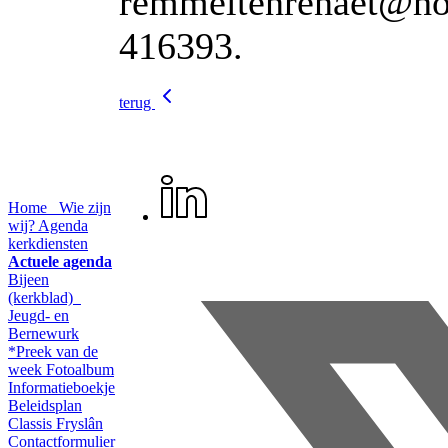
remmeltenrenaet@hom
416393.
terug
Home
Wie zijn
wij?
Agenda
kerkdiensten
Actuele agenda
Bijeen
(kerkblad)
Jeugd- en
Bernewurk
*Preek van de
week
Fotoalbum
Informatieboekje
Beleidsplan
Classis Fryslân
Contactformulier