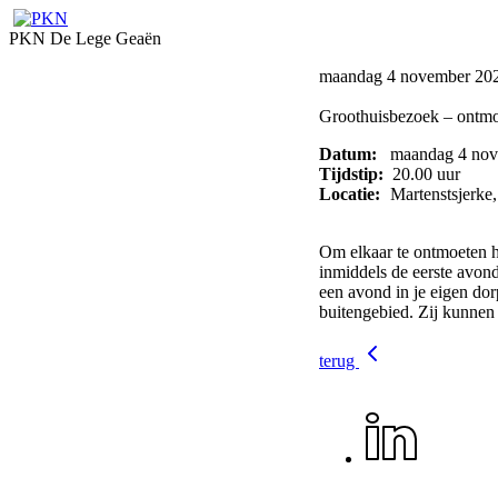
PKN De Lege Geaën
maandag 4 november 20
Groothuisbezoek – ontm
Datum:
maandag 4 nov
Tijdstip:
20.00 uur
Locatie:
Martenstsjerke
Om elkaar te ontmoeten h
inmiddels de eerste avon
een avond in je eigen do
buitengebied. Zij kunnen 
terug