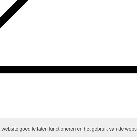
website goed te laten functioneren en het gebruik van de webs
atie van de
Protestantse Kerk in Nederland
en
Human Content Mediapro