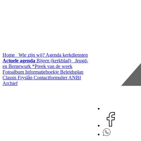
Home
Wie zijn wij?
Agenda kerkdiensten
Actuele agenda
Bijeen (kerkblad)
Jeugd-
en Bernewurk
*Preek van de week
Fotoalbum
Informatieboekje
Beleidsplan
Classis Fryslân
Contactformulier
ANBI
Archief