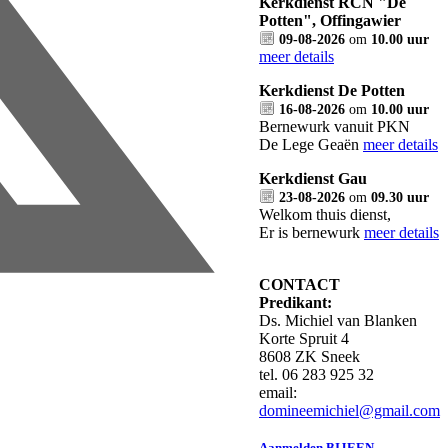
Kerkdienst RCN "De
Potten", Offingawier
09-08-2026
om
10.00 uur
meer details
Kerkdienst De Potten
16-08-2026
om
10.00 uur
Bernewurk vanuit PKN
De Lege Geaën
meer details
Kerkdienst Gau
23-08-2026
om
09.30 uur
Welkom thuis dienst,
Er is bernewurk
meer details
CONTACT
Predikant:
Ds. Michiel van Blanken
Korte Spruit 4
8608 ZK Sneek
tel. 06 283 925 32
email:
domineemichiel@gmail.com
Aanmelden BIJEEN