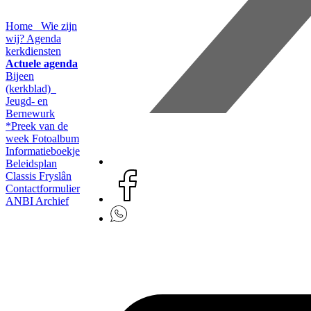
Home
Wie zijn
wij?
Agenda
kerkdiensten
Actuele agenda
Bijeen
(kerkblad)
Jeugd- en
Bernewurk
*Preek van de
week
Fotoalbum
Informatieboekje
Beleidsplan
Classis Fryslân
Contactformulier
ANBI
Archief