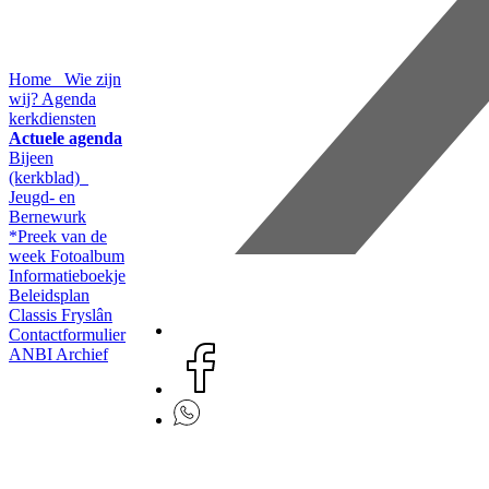
Home
Wie zijn
wij?
Agenda
kerkdiensten
Actuele agenda
Bijeen
(kerkblad)
Jeugd- en
Bernewurk
*Preek van de
week
Fotoalbum
Informatieboekje
Beleidsplan
Classis Fryslân
Contactformulier
ANBI
Archief