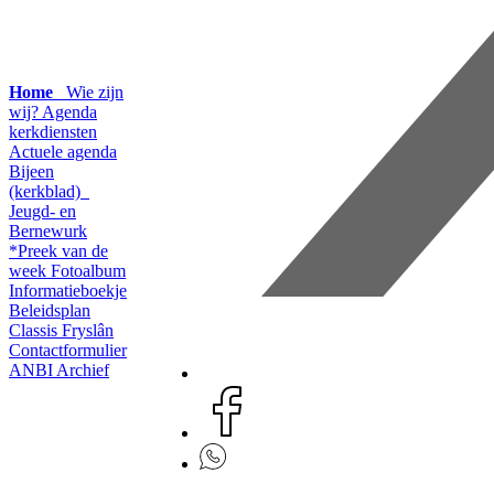
Home
Wie zijn
wij?
Agenda
kerkdiensten
Actuele agenda
Bijeen
(kerkblad)
Jeugd- en
Bernewurk
*Preek van de
week
Fotoalbum
Informatieboekje
Beleidsplan
Classis Fryslân
Contactformulier
ANBI
Archief