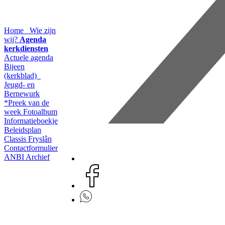
Home
Wie zijn
wij?
Agenda
kerkdiensten
Actuele agenda
Bijeen
(kerkblad)
Jeugd- en
Bernewurk
*Preek van de
week
Fotoalbum
Informatieboekje
Beleidsplan
Classis Fryslân
Contactformulier
ANBI
Archief