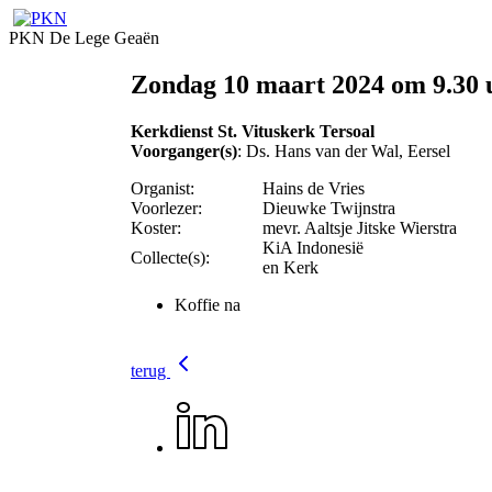
PKN De Lege Geaën
Zondag 10 maart 2024 om 9.30 
Kerkdienst St. Vituskerk Tersoal
Voorganger(s)
: Ds. Hans van der Wal, Eersel
Organist:
Hains de Vries
Voorlezer:
Dieuwke Twijnstra
Koster:
mevr. Aaltsje Jitske Wierstra
KiA Indonesië
Collecte(s):
en Kerk
Koffie na
terug