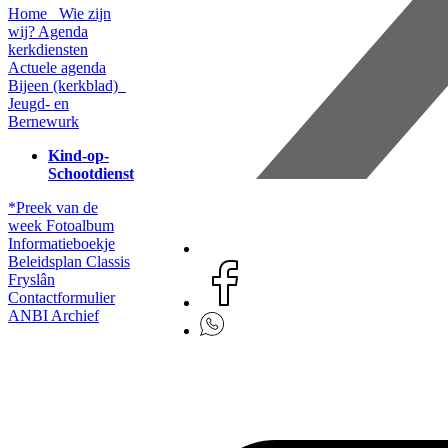
Home
Wie zijn
wij?
Agenda
kerkdiensten
Actuele agenda
Bijeen (kerkblad)
Jeugd- en
Bernewurk
Kind-op-
Schootdienst
*Preek van de
week
Fotoalbum
Informatieboekje
Beleidsplan
Classis
Fryslân
Contactformulier
ANBI
Archief