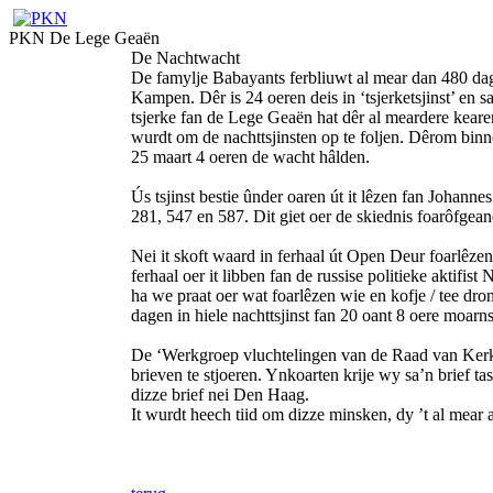
PKN De Lege Geaën
De Nachtwacht
De famylje Babayants ferbliuwt al mear dan 480 dag
Kampen. Dêr is 24 oeren deis in ‘tsjerketsjinst’ en s
tsjerke fan de Lege Geaën hat dêr al meardere keare
wurdt om de nachttsjinsten op te foljen. Dêrom binn
25 maart 4 oeren de wacht hâlden.
Ús tsjinst bestie ûnder oaren út it lêzen fan Johanne
281, 547 en 587. Dit giet oer de skiednis foarôfgea
Nei it skoft waard in ferhaal út Open Deur foarlêzen
ferhaal oer it libben fan de russise politieke aktifist
ha we praat oer wat foarlêzen wie en kofje / tee dro
dagen in hiele nachttsjinst fan 20 oant 8 oere moarn
De ‘Werkgroep vluchtelingen van de Raad van Kerken
brieven te stjoeren. Ynkoarten krije wy sa’n brief t
dizze brief nei Den Haag.
It wurdt heech tiid om dizze minsken, dy ’t al mear a