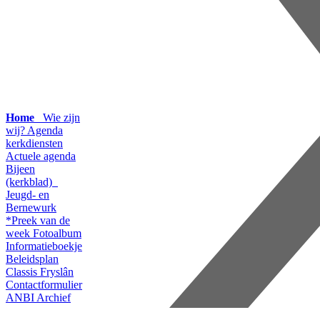
Home
Wie zijn
wij?
Agenda
kerkdiensten
Actuele agenda
Bijeen
(kerkblad)
Jeugd- en
Bernewurk
*Preek van de
week
Fotoalbum
Informatieboekje
Beleidsplan
Classis Fryslân
Contactformulier
ANBI
Archief