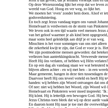
Kent u dat gevoel, dat je iemand vreselijk mist en
Op deze Wezenzondag lijkt het erop dat we leven zo
wereld van God. Hoog en ver weg, zo lijkt het.
We moeten het ‘even’ zonder hem doen. Alsof er iet
godsverduistering.
En toch zegt Jezus vandaag tegen ons vanuit Johanne
Hemelvaart is verdwenen en de storm van Pinkstere
We leven ook in een tijd waarin veel mensen Jezus a
van het geloof waarmee je als kind bent opgegroeid
maar soms heel geleidelijk aan drijf je er van weg.
Misschien is het voor sommigen van ons niet alleen 
die zekerheid kwijt te zijn, dat God er voor je is. H
We zijn postmoderne mensen geworden: dat betekent d
verliezen hun aantrekkingskracht. Verweesde mensen
Heeft Hij óns verlaten, of hebben wij Hém verlaten
En op een dag als vandaag staan we wat beteuterd 
blijven alleen achter - en wij met hen – in een we
Maar gemeente, hangen in deze tien tussendagen de z
Daarvoor heeft Hij ons teveel verteld en heeft Hij t
handen: wij hebben zijn Woord ontvangen dat ons d
Of nee: niet wij hebben het Woord, zijn Woord wil 
Hemelvaart en Pinksteren weer moed inspreekt: ‘Ik zal
Hij kómt. Hij is letterlijk een bewogen God. Hij bew
Jezus Christus toen bleek dat wij op deze aarde vaak
En daarom komt Hij naar je toe met die overweldige