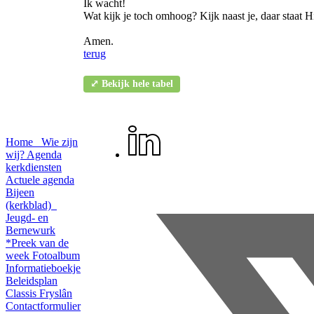
Ik wacht!
Wat kijk je toch omhoog? Kijk naast je, daar staat H
Amen.
terug
⤢ Bekijk hele tabel
Home
Wie zijn
wij?
Agenda
kerkdiensten
Actuele agenda
Bijeen
(kerkblad)
Jeugd- en
Bernewurk
*Preek van de
week
Fotoalbum
Informatieboekje
Beleidsplan
Classis Fryslân
Contactformulier