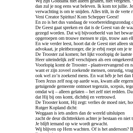
Wij zijn Goddank niet alleen gelaten, niet vergeten. 
dan zul je nog eens wat beleven. Ik kom tot jullie. 
verwachting is om te snijden. Alles trilt, in de verte r
Veni Creator Spiritus! Kom Schepper Geest!
En zo is het dus vandaag de voorbereidingszondag op
De Geest gaat spreken en dat is de Geest van de wa
gezegd worden. Dat wij bijvoorbeeld van het beware
opgeroepen om trouwe mensen te zijn, trouw aan el
En wie verder leest, hoort dat de Geest niet alleen st
advokaat, je pleitbezorger, die je erbij roept om je t
De Trooster zal komen; het lijkt voorlopig de laatst
Heer uiteindelijk zelf verschijnen als een omgekeer
Voorlopig komt de Trooster - plaatsvervangend en 
want er zijn zoveel zoekende mensen, onrustig, vra
ook wel zo’n zoekend mens. En wat héb je het dan har
Toen Jezus zelf nog op aarde was, kwam alle ergern
getuigende gemeente ontmoet tegenzin, scepsis, teg
omdat wij – alleen gelaten – het zelf niet redden. Da
dat Hij bij ons komt, dichtbij en vertrouwd.
De Trooster komt, Hij zegt: verlies de moed niet, ho
Rutger Kopland dicht:
Weggaan is iets anders dan de wereld uitsluipen
zacht de deur dichttrekken achter je bestaan en niet 
Je blíjft iemand op wie wordt gewacht.
Wij blijven op Hem wachten. Of is het andersom? Bli