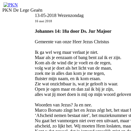
PKN De Lege Geaën
13-05-2018 Wezenzondag
16 mei 2018
Johannes 14: 18a door Ds. Jur Majoor
Gemeente van onze Heer Jezus Christus
Ik ga wel weg maar verlaat je niet.
Maar als je eenzaam of bang bent zal ik er zijn.
Kom als de wind die je voelt en de regen,
volg wat je doet als het licht van de maan,
zoek me in alles dan kom je me tegen,
fluister mijn naam, en ik kom eraan.
Zie wat onzichtbaar is, wat je gelooft is waar.
Open je ogen maar en dan zal ik bij je zijn,
alles wat jij moet doen is mij op mijn woord gelove
Woorden van Jezus? Ja en nee.
Marco Borsato zíngt het en Jezus zégt het, het staat b
‘Afscheid nemen bestaat niet’, het muzieknummer sta
Nu gaat het vanmorgen niet over een uitvaart, maar 
afscheid, zo lijkt het. Wij moeten Hem loslaten, m