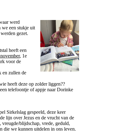
 waar werd
 we een stukje uit
l werden gezet.
stal heeft een
 november
, 1e
urk voor de
k en zullen de
wie heeft deze op zolder liggen??
een telefoontje of appje naar Dorinke
el Sirkelslag gespeeld, deze keer
 lijn over Jezus en de vrucht van de
e, vreugde/blijdschap, vrede, geduld,
n die we kunnen uitdelen in ons leven.