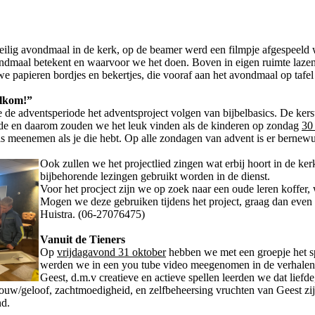
ilig avondmaal in de kerk, op de beamer werd een filmpje afgespeeld
vondmaal betekent en waarvoor we het doen. Boven in eigen ruimte lazen
 we papieren bordjes en bekertjes, die vooraf aan het avondmaal op tafe
lkom!”
 de adventsperiode het adventsproject volgen van bijbelbasics. De kerst
iode en daarom zouden we het leuk vinden als de kinderen op zondag
30
uis meenemen als je die hebt. Op alle zondagen van advent is er bernew
Ook zullen we het projectlied zingen wat erbij hoort in de ker
bijbehorende lezingen gebruikt worden in de dienst.
Voor het procject zijn we op zoek naar een oude leren koffer, 
Mogen we deze gebruiken tijdens het project, graag dan even 
Huistra. (06-27076475)
Vanuit de Tieners
Op
vrijdagavond 31 oktober
hebben we met een groepje het sp
werden we in een you tube video meegenomen in de verhalende
Geest, d.m.v creatieve en actieve spellen leerden we dat liefd
trouw/geloof, zachtmoedigheid, en zelfbeheersing vruchten van Geest zij
nd.