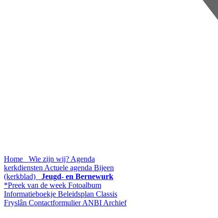
Home
Wie zijn wij?
Agenda
kerkdiensten
Actuele agenda
Bijeen
(kerkblad)
Jeugd- en Bernewurk
*Preek van de week
Fotoalbum
Informatieboekje
Beleidsplan
Classis
Fryslân
Contactformulier
ANBI
Archief