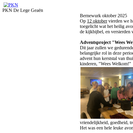
PKN De Lege Geaën
Bernewurk oktober 2025
Op
12 oktober
vierden we he
toegelicht wat het heilig a
de kijkbijbel, en versierden
Adventsproject "Wees We
Dit jaar zullen we gedurende
belangrijke rol in deze per
advent hun kerststal van th
kinderen, "Wees Welkom!"
vriendelijkheid, goedheid, 
Het was een hele leuke avo